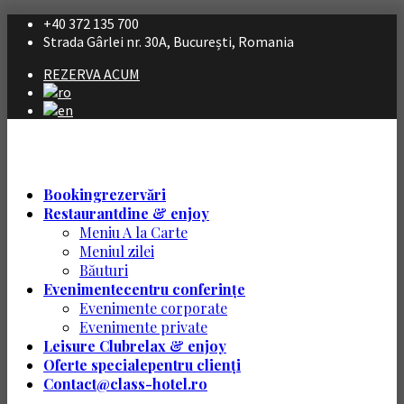
+40 372 135 700
Strada Gârlei nr. 30A, București, Romania
REZERVA ACUM
Booking
rezervări
Restaurant
dine & enjoy
Meniu A la Carte
Meniul zilei
Băuturi
Evenimente
centru conferințe
Evenimente corporate
Evenimente private
Leisure Club
relax & enjoy
Oferte speciale
pentru clienți
Contact
@class-hotel.ro