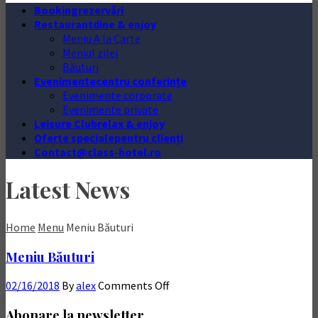
Booking
rezervări
Restaurant
dine & enjoy
Meniu A la Carte
Meniul zilei
Băuturi
Evenimente
centru conferințe
Evenimente corporate
Evenimente private
Leisure Club
relax & enjoy
Oferte speciale
pentru clienți
Contact
@class-hotel.ro
Latest News
Home
Menu
Meniu Băuturi
Meniu Băuturi
02/16/2018
By
alex
Comments Off
Abonare la newsletter